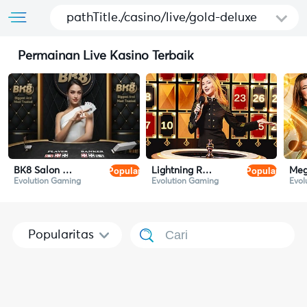
pathTitle./casino/live/gold-deluxe
Permainan Live Kasino Terbaik
Popular
Popular
BK8 Salon Prive Baccarat
Lightning Roulette
Meg
Evolution Gaming
Evolution Gaming
Evol
Popularitas