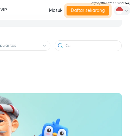
07/08/2026 17:13:46
(
GMT+7
)
VIP
Masuk
Daftar sekarang
pularitas