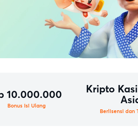
Kripto Kasi
p 10.000.000
Asi
Bonus Isi Ulang
Berlisensi dan 