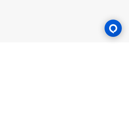
Lesen Permainan
BK8 dioperasikan oleh Mettlemind Tech Ltd., dengan nomor
registrasi: 15779, dan alamat terdaftar di Hamchako,
Mutsamudu, Pulau Otonom Anjouan, Uni Komoro. BK8
berlisensi dan teregulasi oleh Pemerintah Pulau Otonom