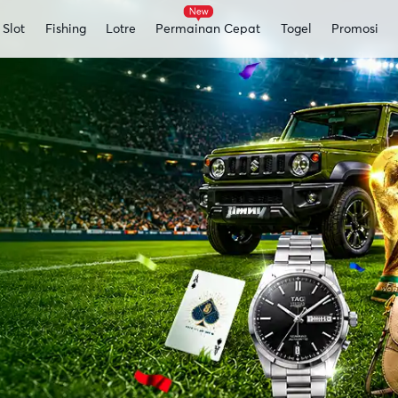
Slot
Fishing
Lotre
Permainan Cepat
Togel
Promosi