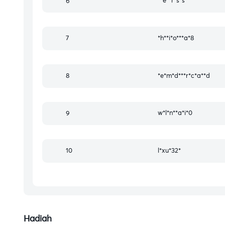
6
**e**r*s*s
7
*h**i*o***a*8
8
*e*m*d***r*c*a**d
9
w*l*n**a*i*0
10
l*xu*32*
Hadiah