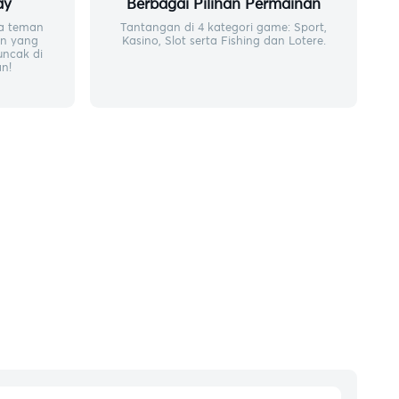
ay
Berbagai Pilihan Permainan
ga teman
Tantangan di 4 kategori game: Sport,
an yang
Kasino, Slot serta Fishing dan Lotere.
uncak di
an!