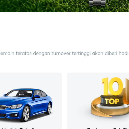
main teratas dengan turnover tertinggi akan diberi had