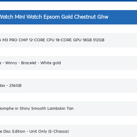
Watch Mini Watch Epsom Gold Chestnut Ghw
16 M3 PRO CHIP 12-CORE CPU 18-CORE GPU 18GB 512GB
 - Winny - Bracelet - White gold
Max - 256GB
Triomphe in Shiny Smooth Lambskin Tan
 Disc Edition - Unit Only (E-Chassis)