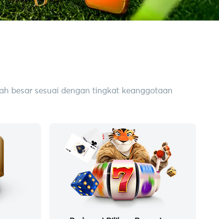
iah besar sesuai dengan tingkat keanggotaan