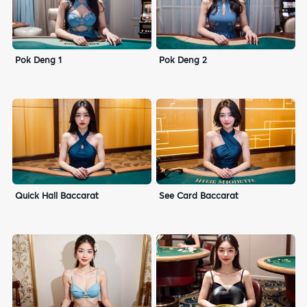
Pok Deng 1
Pok Deng 2
Quick Hall Baccarat
See Card Baccarat