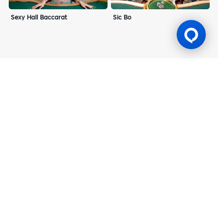
Sexy Hall Baccarat
Sic Bo
Lesen Permainan
BK8 diuruskan oleh Mettlemind Tech Ltd., nombor pendaftaran:
15779, dengan alamat berdaftar di Hamchako, Mutsamudu,
Pulau Autonomi Anjouan, Kesatuan Comoros. BK8 berlesen dan
dikawal selia oleh Kerajaan Pulau Autonomi Anjouan, Kesatuan
Comoros dan beroperasi dengan Lesen No.: ALSI-202504032-
FI2. BK8 telah mematuhi semua keperluan peraturan dan