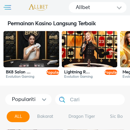
Allbet
Permainan Kasino Langsung Terbaik
Popular
Popular
BK8 Salon Prive Baccarat
Lightning Roulette
Meg
Evolution Gaming
Evolution Gaming
Evol
Populariti
ALL
Bakarat
Dragon Tiger
Sic Bo