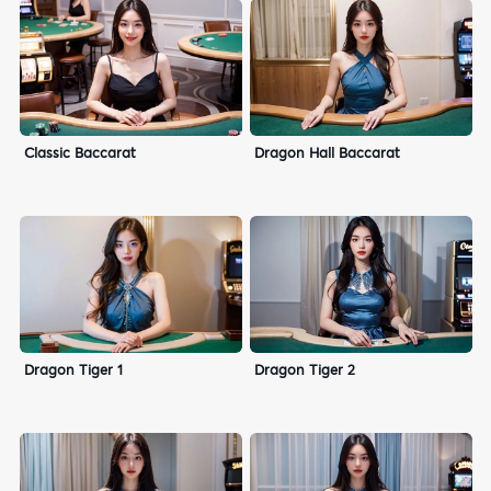
Classic Baccarat
Dragon Hall Baccarat
Dragon Tiger 1
Dragon Tiger 2