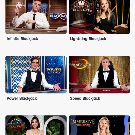
Infinite Blackjack
Lightning Blackjack
Power Blackjack
Speed Blackjack