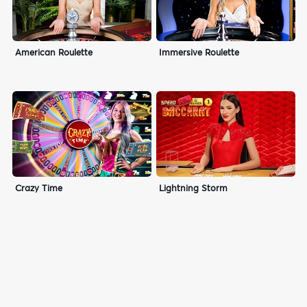
American Roulette
Immersive Roulette
Crazy Time
Lightning Storm