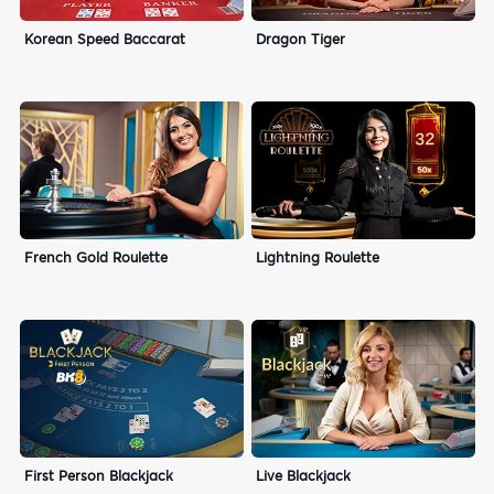
Korean Speed Baccarat
Dragon Tiger
French Gold Roulette
Lightning Roulette
First Person Blackjack
Live Blackjack