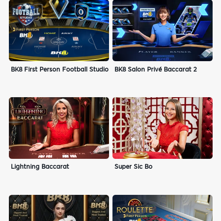
BK8 Salon Privé Baccarat 2
BK8 First Person Football Studio
Lightning Baccarat
Super Sic Bo