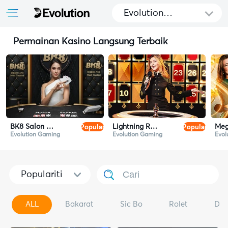
Evolution
Gaming
Permainan Kasino Langsung Terbaik
Popular
Popular
BK8 Salon Prive Baccarat
Lightning Roulette
Meg
Evolution Gaming
Evolution Gaming
Evol
Populariti
ALL
Bakarat
Sic Bo
Rolet
Dra