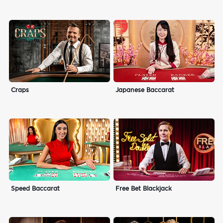
Craps
Japanese Baccarat
Speed Baccarat
Free Bet Blackjack