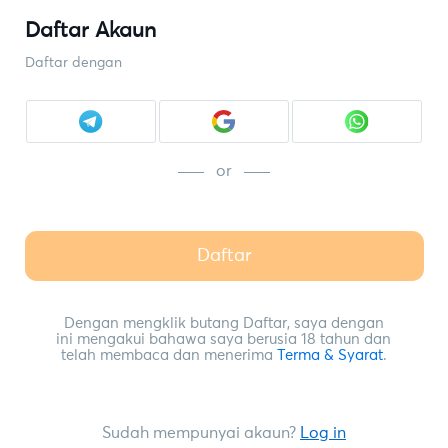
Daftar Akaun
Daftar dengan
or
Daftar
Dengan mengklik butang Daftar, saya dengan
ini mengakui bahawa saya berusia 18 tahun dan
telah membaca dan menerima
Terma & Syarat
.
Sudah mempunyai akaun?
Log in