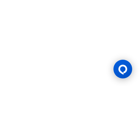
Lesen Permainan