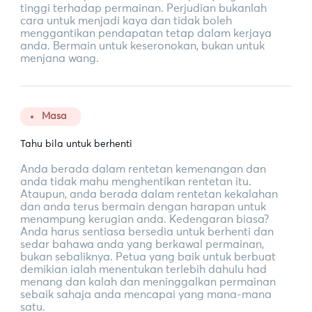
tinggi terhadap permainan. Perjudian bukanlah
cara untuk menjadi kaya dan tidak boleh
menggantikan pendapatan tetap dalam kerjaya
anda. Bermain untuk keseronokan, bukan untuk
menjana wang.
Masa
Tahu bila untuk berhenti
Anda berada dalam rentetan kemenangan dan
anda tidak mahu menghentikan rentetan itu.
Ataupun, anda berada dalam rentetan kekalahan
dan anda terus bermain dengan harapan untuk
menampung kerugian anda. Kedengaran biasa?
Anda harus sentiasa bersedia untuk berhenti dan
sedar bahawa anda yang berkawal permainan,
bukan sebaliknya. Petua yang baik untuk berbuat
demikian ialah menentukan terlebih dahulu had
menang dan kalah dan meninggalkan permainan
sebaik sahaja anda mencapai yang mana-mana
satu.