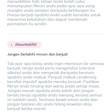
menyakitkan hati, tetapi anda boleh cuba
menumpukan fikiran anda pada apa-apa yang
mungkin anda pelajari daripada kehilangan itu.
Hanya berjudi apabila anda sudah bersedia untuk
menerima kekalahan dan dapat menikmati
permainan itu sendiri.
Akauntabiliti
Jangan (terlebih) minum dan berjudi
Tak apa-apa kalau anda ingin meminum bir semasa
berjudi, tetapi anda perlu mengetahui toleransi
alkohol anda dan mengelak daripada bermain
apabila anda mabuk. Penjudi mabuk cenderung
bersifat impulsif apabila mereka berjudi. Pastikan
fikiran anda tenang dan waras pada setiap masa.
Jangan marah apabila anda kalah dan jangan
terlalu teruja apabila anda menang, kerana semua
ini adalah nasib. Sentiasa kawal emosi anda dan
jangan biarkan diri anda hilang kawalan atau
berjudi ketika marah.