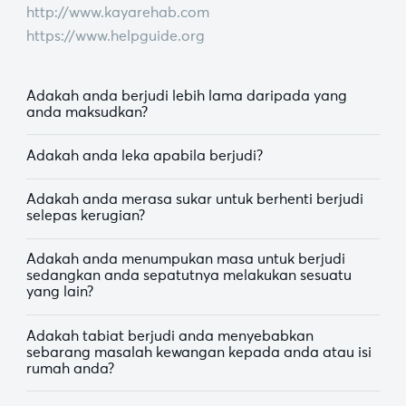
http://www.kayarehab.com
https://www.helpguide.org
Adakah anda berjudi lebih lama daripada yang
anda maksudkan?
Adakah anda leka apabila berjudi?
Adakah anda merasa sukar untuk berhenti berjudi
selepas kerugian?
Adakah anda menumpukan masa untuk berjudi
sedangkan anda sepatutnya melakukan sesuatu
yang lain?
Adakah tabiat berjudi anda menyebabkan
sebarang masalah kewangan kepada anda atau isi
rumah anda?