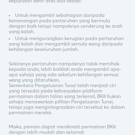
keputusan akhir atas dua sebab:
Untuk mengambil sebahagian daripada
kemenangan pada pertaruhan yang bermula
dengan baik tetapi nampaknya cenderung ke arah
yang kalah.
Untuk mengurangkan kerugian pada pertaruhan
yang kalah dan mengambil semula wang daripada
kehilangan keseluruhan jumlah.
Sekiranya pertaruhan nampaknya tidak memihak
kepada anda, lebih baiklah anda mengambil apa-
apa sahaja yang ada sebelum kehilangan semua
wang yang ditaruhkan.
Sementara Pengeluaran Tunai telah menjadi ciri
yang tersedia pada kebanyakan platform
permainan dalam talian yang terkenal, BK8 bukan
sehaja menawarkan pilihan Pengeluaran Tunai,
tetapi juga mengintegrasikan ciri tersebut ke dalam
permainan mereka.
Maka, pemain dapat menikmati permainan BK8
dengan lebih mudah dan selamat.