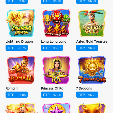
RTP
96.97
RTP
96.75
RTP
96.94
Lightning Dragon
Long Long Long
Aztec Gold Treasure
RTP
96.75
RTP
96.87
RTP
96.98
Roma II
Princess Of Ra
7 Dragons
RTP
97.05
RTP
97.06
RTP
96.72