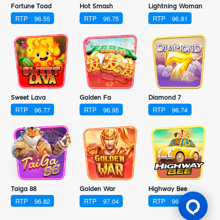
Fortune Toad
Hot Smash
Lightning Woman
RTP
96.55
RTP
96.75
RTP
96.81
Sweet Lava
Golden Fa
Diamond 7
RTP
96.77
RTP
96.95
RTP
96.74
Taiga 88
Golden War
Highway Bee
RTP
96.82
RTP
97.04
RTP
96.83