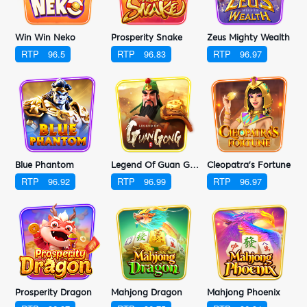
Win Win Neko
Prosperity Snake
Zeus Mighty Wealth
RTP
96.5
RTP
96.83
RTP
96.97
Blue Phantom
Legend Of Guan Gong
Cleopatra's Fortune
RTP
96.92
RTP
96.99
RTP
96.97
Prosperity Dragon
Mahjong Dragon
Mahjong Phoenix