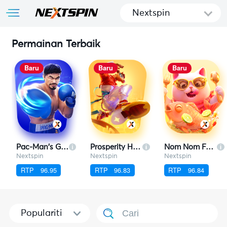
Nextspin
Permainan Terbaik
Baru
Baru
Baru
Pac-Man's Glory
Prosperity Horse
Nom Nom Fat Cat
Nextspin
Nextspin
Nextspin
RTP
96.95
RTP
96.83
RTP
96.84
Populariti