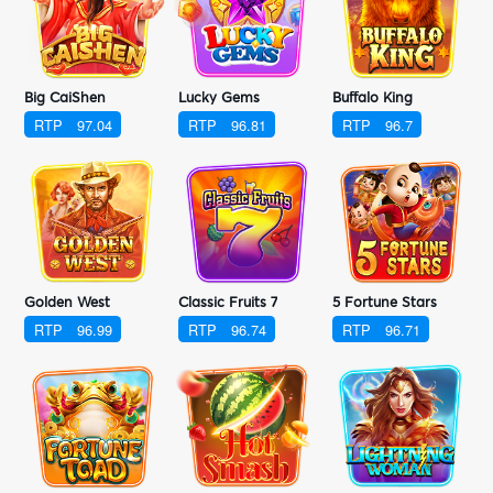
Big CaiShen
Lucky Gems
Buffalo King
RTP
97.04
RTP
96.81
RTP
96.7
Golden West
Classic Fruits 7
5 Fortune Stars
RTP
96.99
RTP
96.74
RTP
96.71