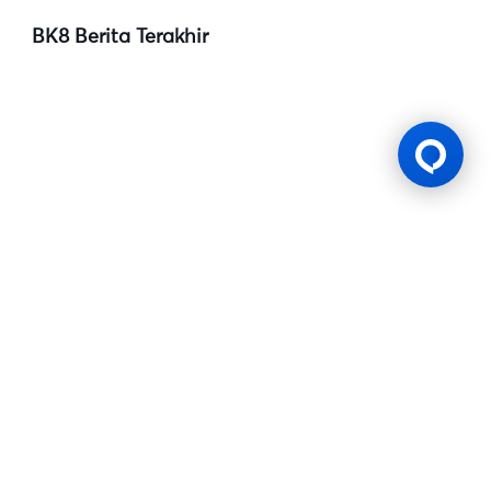
BK8 Berita Terakhir