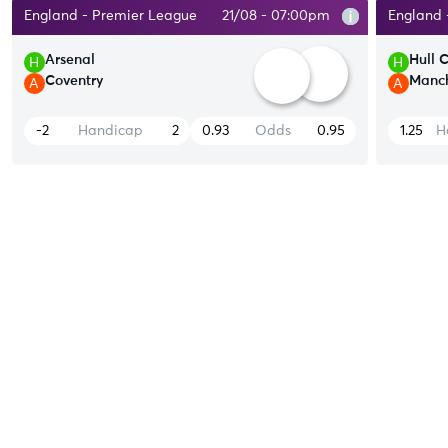
England - Premier League
21/08 - 07:00pm
England 
Arsenal
Hull C
H
H
Coventry
Manch
A
A
-2
Handicap
2
0.93
Odds
0.95
1.25
H