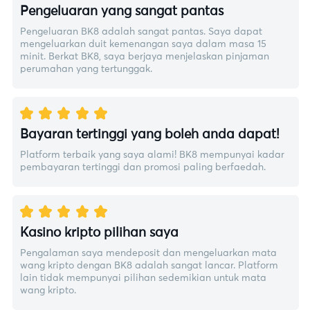
Pengeluaran yang sangat pantas
Pengeluaran BK8 adalah sangat pantas. Saya dapat
mengeluarkan duit kemenangan saya dalam masa 15
minit. Berkat BK8, saya berjaya menjelaskan pinjaman
perumahan yang tertunggak.
Bayaran tertinggi yang boleh anda dapat!
Platform terbaik yang saya alami! BK8 mempunyai kadar
pembayaran tertinggi dan promosi paling berfaedah.
Kasino kripto pilihan saya
Pengalaman saya mendeposit dan mengeluarkan mata
wang kripto dengan BK8 adalah sangat lancar. Platform
lain tidak mempunyai pilihan sedemikian untuk mata
wang kripto.