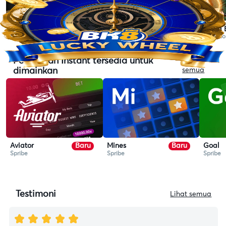
Popular
Popular
BK8 Salon Prive Baccarat
Lightning Roulette
Mega B
Evolution Gaming
Evolution Gaming
Evoluti
Permainan Instant tersedia untuk
Lihat
dimainkan
semua
Baru
Baru
Aviator
Mines
Goal
Spribe
Spribe
Spribe
Testimoni
Lihat semua