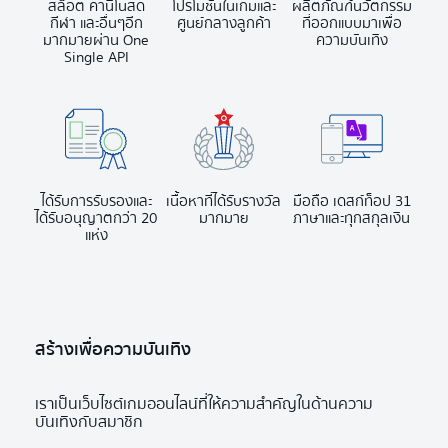
สล็อต คานิโนสด
โปรโมชั่นในเกมและ
ผลิตภัณฑ์นวัตกรรม
กีฬา และอื่นๆอีก
ศูนย์กลางลูกค้า
ที่ออกแบบมาเพื่อ
มากมายผ่าน One
ความบันเทิง
Single API
ได้รับการรับรองและ
เนื้อหาที่ได้รับรางวัล
มือถือ เดสก์ท็อป 31
ได้รับอนุญาตกว่า 20
มากมาย
ภาษาและทุกสกุลเงิน
แห่ง
สร้างเพื่อความบันเทิง
เราเป็นเว็บไซต์เกมออนไลน์ที่ให้ความสำคัญในด้านความ
บันเทิงกับสมาชิก