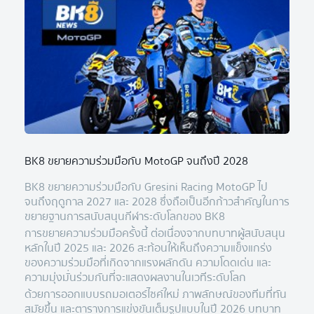
BK8 ขยายความร่วมมือกับ MotoGP จนถึงปี 2028
BK8 ขยายความร่วมมือกับ Gresini Racing MotoGP ไป
จนถึงฤดูกาล 2027 และ 2028 ซึ่งถือเป็นอีกก้าวสำคัญในการ
ขยายฐานการสนับสนุนกีฬาระดับโลกของ BK8
การขยายความร่วมมือครั้งนี้ ต่อเนื่องจากบทบาทผู้สนับสนุน
หลักในปี 2025 และ 2026 สะท้อนให้เห็นถึงความแข็งแกร่ง
ของความร่วมมือที่เกิดจากแรงผลักดัน ความโดดเด่น และ
ความมุ่งมั่นร่วมกันที่จะแสดงผลงานในเวทีระดับโลก
ด้วยการออกแบบรถมอเตอร์ไซค์ใหม่ ภาพลักษณ์ของทีมที่ทัน
สมัยขึ้น และตารางการแข่งขันเต็มรูปแบบในปี 2026 บทบาท