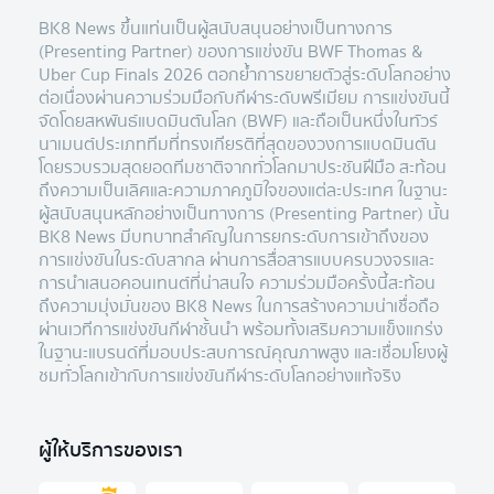
BK8 News ขึ้นแท่นเป็นผู้สนับสนุนอย่างเป็นทางการ
(Presenting Partner) ของการแข่งขัน BWF Thomas &
Uber Cup Finals 2026 ตอกย้ำการขยายตัวสู่ระดับโลกอย่าง
ต่อเนื่องผ่านความร่วมมือกับกีฬาระดับพรีเมียม การแข่งขันนี้
จัดโดยสหพันธ์แบดมินตันโลก (BWF) และถือเป็นหนึ่งในทัวร์
นาเมนต์ประเภททีมที่ทรงเกียรติที่สุดของวงการแบดมินตัน
โดยรวบรวมสุดยอดทีมชาติจากทั่วโลกมาประชันฝีมือ สะท้อน
ถึงความเป็นเลิศและความภาคภูมิใจของแต่ละประเทศ ในฐานะ
ผู้สนับสนุนหลักอย่างเป็นทางการ (Presenting Partner) นั้น
BK8 News มีบทบาทสำคัญในการยกระดับการเข้าถึงของ
การแข่งขันในระดับสากล ผ่านการสื่อสารแบบครบวงจรและ
การนำเสนอคอนเทนต์ที่น่าสนใจ ความร่วมมือครั้งนี้สะท้อน
ถึงความมุ่งมั่นของ BK8 News ในการสร้างความน่าเชื่อถือ
ผ่านเวทีการแข่งขันกีฬาชั้นนำ พร้อมทั้งเสริมความแข็งแกร่ง
ในฐานะแบรนด์ที่มอบประสบการณ์คุณภาพสูง และเชื่อมโยงผู้
ชมทั่วโลกเข้ากับการแข่งขันกีฬาระดับโลกอย่างแท้จริง
ผู้ให้บริการของเรา