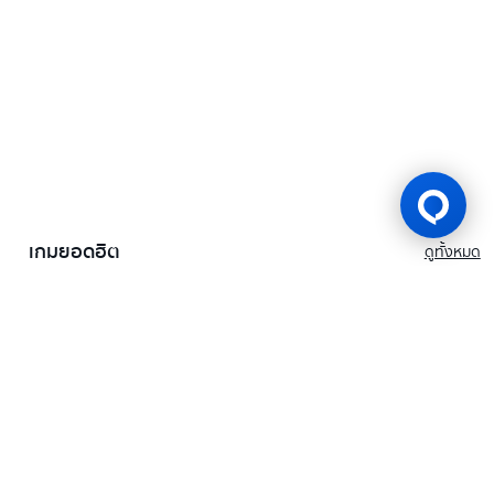
เกมยอดฮิต
ดูทั้งหมด
ฮอต
Eday Lotto
Pac-Man's Glory
Pragmat
EdayLotto
Nextspin
RTP
97
RTP
96.95