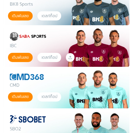
BK8 Sports
เดิมพันเลย
เดสก์ท็อป
IBC
เดิมพันเลย
เดสก์ท็อป
CMD
เดิมพันเลย
เดสก์ท็อป
SBO2