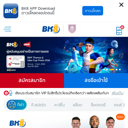
×
BK8 APP Download
ดาวน์โหลด
ดาวน์โหลดแอปตอนนี้
สมัครสมาชิก
ลงชื่อเข้าใช้
เพิ่มเติม
เลื่อนระดับสมาชิก VIP รับสิทธิประโยชน์ที่เหลือกว่า เพลิดเพลินกับการฝาก-ถอนเงิ
กีฬา
อี สปอร์ต
คาสิโน
สล็อต
ล็อตเตอรี่
เกมส์ 3D
ฮอต