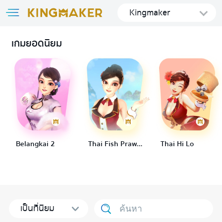
Kingmaker
เกมยอดนิยม
Belangkai 2
Thai Fish Prawn Crab
Thai Hi Lo
เป็นที่นิยม