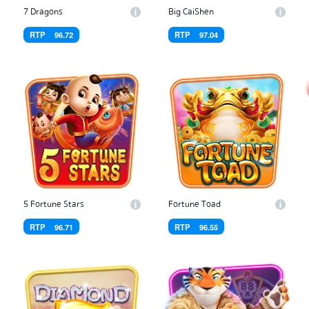
7 Dragons
Big CaiShen
RTP
96.72
RTP
97.04
5 Fortune Stars
Fortune Toad
RTP
96.71
RTP
96.55