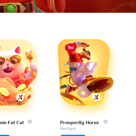
ใหม่
om Fat Cat
Prosperity Horse
n
Nextspin