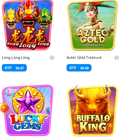
Long Long Long
Aztec Gold Treasure
RTP
96.87
RTP
96.98