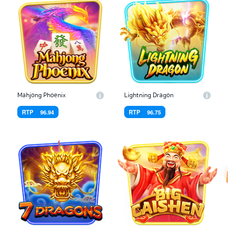
Mahjong Phoenix
Lightning Dragon
RTP
96.94
RTP
96.75