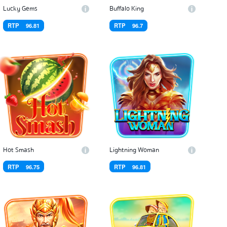
Lucky Gems
Buffalo King
RTP
96.81
RTP
96.7
Hot Smash
Lightning Woman
RTP
96.75
RTP
96.81