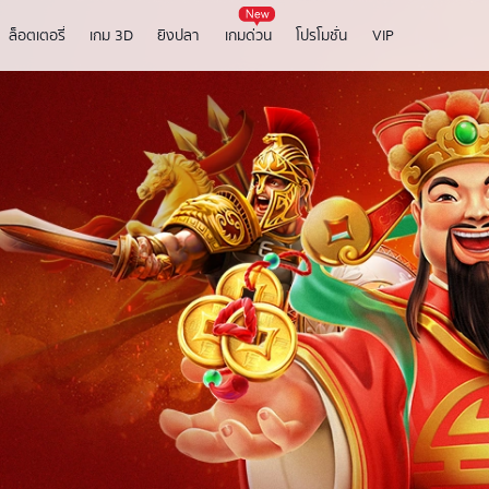
ล็อตเตอรี่
เกม 3D
ยิงปลา
เกมด่วน
โปรโมชั่น
VIP