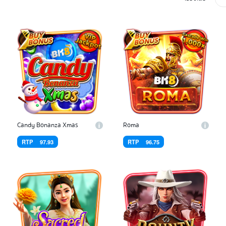
Candy Bonanza Xmas
Roma
RTP
97.93
RTP
96.75