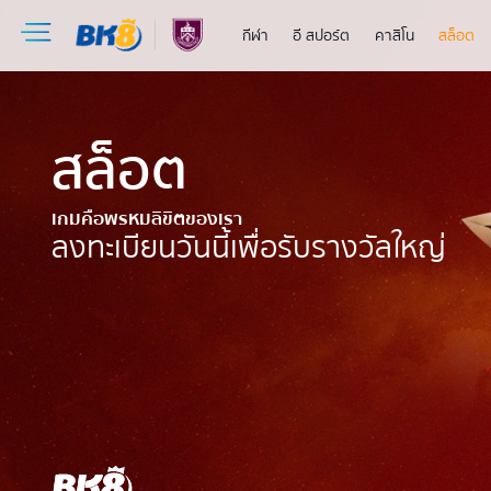
กีฬา
อี สปอร์ต
คาสิโน
สล็อต
สล็อต
เกมคือพรหมลิขิตของเรา
ลงทะเบียนวันนี้เพื่อรับรางวัลใหญ่