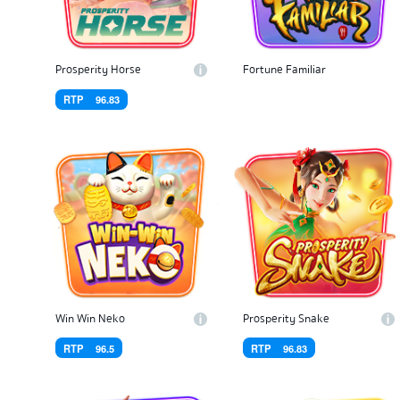
Prosperity Horse
Fortune Familiar
RTP
96.83
Win Win Neko
Prosperity Snake
RTP
96.5
RTP
96.83