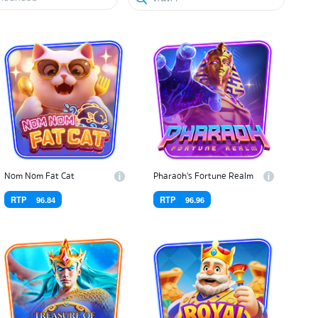
Nom Nom Fat Cat
Pharaoh's Fortune Realm
RTP
96.84
RTP
96.96