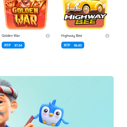
Golden War
Highway Bee
RTP
97.04
RTP
96.83