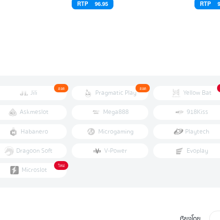
RTP
96.95
RTP
ฮอต
ฮอต
Jili
Pragmatic Play
Yellow Bat
Askmeslot
Mega888
918Kiss
Habanero
Microgaming
Playtech
Dragoon Soft
V-Power
Evoplay
ใหม่
Microslot
เรียงโดย