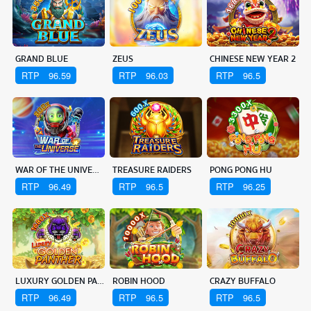
GRAND BLUE
ZEUS
CHINESE NEW YEAR 2
RTP
96.59
RTP
96.03
RTP
96.5
WAR OF THE UNIVERSE
TREASURE RAIDERS
PONG PONG HU
RTP
96.49
RTP
96.5
RTP
96.25
LUXURY GOLDEN PANTHER
ROBIN HOOD
CRAZY BUFFALO
RTP
96.49
RTP
96.5
RTP
96.5