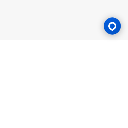
ใบอนุญาตเกม
BK8 ดำเนินการโดยบริษัท Mettlemind Tech Ltd. หมายเลขจดทะเบียน
15779 ที่อยู่จดทะเบียน: ฮัมชาโก, เมืองมูตซามูดู, เกาะอองฌวน , สหภาพคอ
โมโรส BK8ได้รับใบอนุญาตและอยู่ภายใต้การกำกับดูแลโดยรัฐบาลเกาะอองฌ
วน สหภาพคอโมโรส ภายใต้ใบอนุญาตเลขที่ ALSI-202504032-FI2 BK8
ปฏิบัติตามข้อกำหนดและกฎระเบียบทางกฎหมายอย่างเคร่งครัด และได้รับ