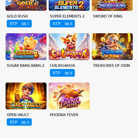
GOLD RUSH
SUPER ELEMENTS 2
SWORD OF KING
RTP
98.1
RTP
96.5
SUGAR BANG BANG 2
CHILIHUAHUA
TREASURES OF ODIN
RTP
96.5
OPEN VAULT
PHOENIX FEVER
RTP
96.5