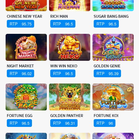
CHINESE NEW YEAR
RICH MAN
SUGAR BANG BANG
RTP
95.75
RTP
96.5
RTP
96.5
NIGHT MARKET
WIN WIN NEKO
GOLDEN GENIE
RTP
96.02
RTP
96.5
RTP
95.39
FORTUNE EGG
GOLDEN PANTHER
FORTUNE KOI
RTP
96.5
RTP
96.31
RTP
96