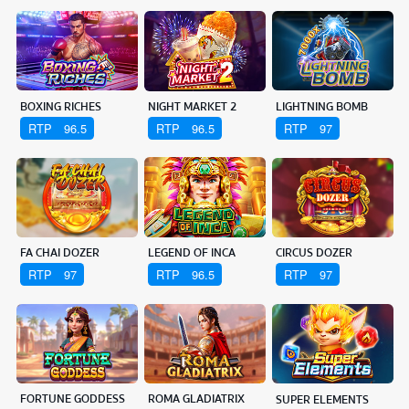
BOXING RICHES
LIGHTNING BOMB
NIGHT MARKET 2
RTP
96.5
RTP
97
RTP
96.5
FA CHAI DOZER
CIRCUS DOZER
LEGEND OF INCA
RTP
97
RTP
97
RTP
96.5
FORTUNE GODDESS
ROMA GLADIATRIX
SUPER ELEMENTS