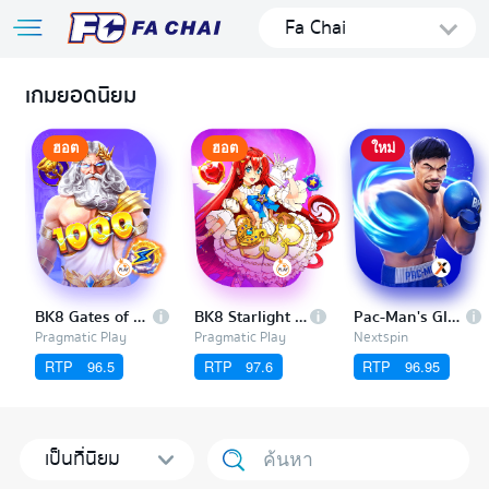
Fa Chai
เกมยอดนิยม
ฮอต
ฮอต
ใหม่
BK8 Gates of Olympus 1000
BK8 Starlight Princess
Pac-Man's Glory
Pragmatic Play
Pragmatic Play
Nextspin
RTP
96.5
RTP
97.6
RTP
96.95
เป็นที่นิยม