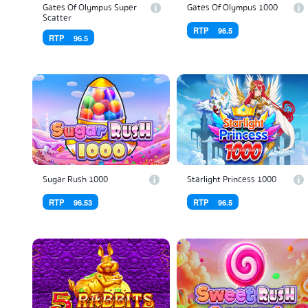
Gates Of Olympus Super
Gates Of Olympus 1000
Scatter
RTP
96.5
RTP
96.5
Sugar Rush 1000
Starlight Princess 1000
RTP
96.53
RTP
96.5