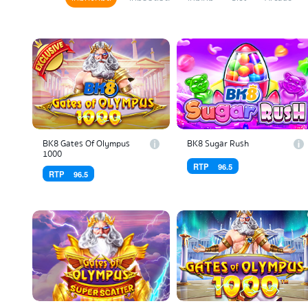
BK8 Gates Of Olympus
BK8 Sugar Rush
1000
RTP
96.5
RTP
96.5