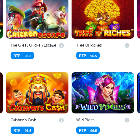
The Great Chicken Escape
Tree Of Riches
RTP
96.5
RTP
96.5
Caishen's Cash
Wild Pixies
RTP
96.5
RTP
96.5