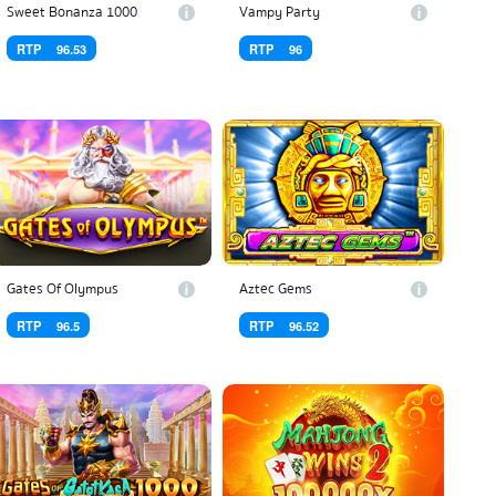
Sweet Bonanza 1000
Vampy Party
RTP
96.53
RTP
96
Gates Of Olympus
Aztec Gems
RTP
96.5
RTP
96.52