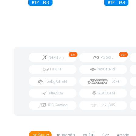
RTP
96.5
RTP
97.6
ฮอต
ฮอต
Nextspin
PG Soft
Fa Chai
YesGetRich
Funky Games
Joker
PlayStar
YGGDrasil
JDB Gaming
Lucky365
เกมทั้งหมด
เกมยอดฮิต
เกมใหม่
slot
arcade