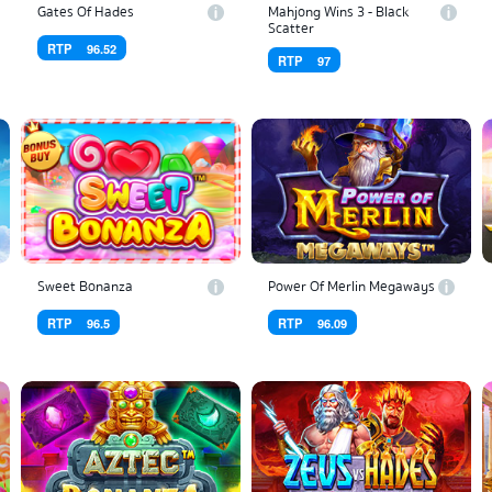
Gates Of Hades
Mahjong Wins 3 - Black
Scatter
RTP
96.52
RTP
97
Sweet Bonanza
Power Of Merlin Megaways
RTP
96.5
RTP
96.09