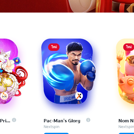
ใหม่
ใหม่
BK8 Starlight Princess
Pac-Man's Glory
Nom N
Nextspin
Nextspi