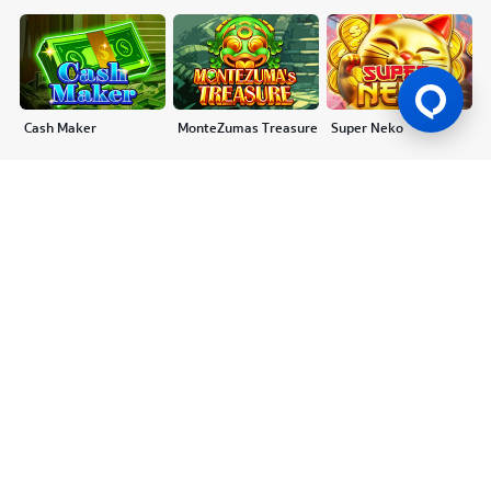
Cash Maker
Super Neko
MonteZumas Treasure
FRENZY MONEY
Bison Gallop
Bounty Pirate
Maya Golden City4
ROMA GEMS
CASH RICH