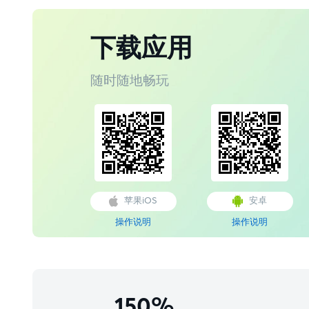
下载应用
随时随地畅玩
苹果iOS
安卓
操作说明
操作说明
150%