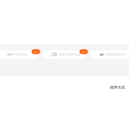
热门
热门
Fa Chai
JDB Gaming
YesGetRich
排序方式