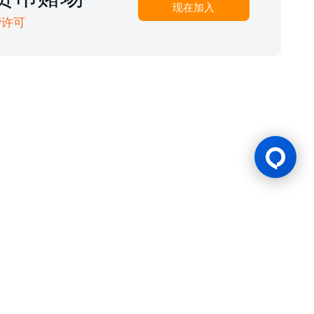
现在加入
营许可
Malaysia