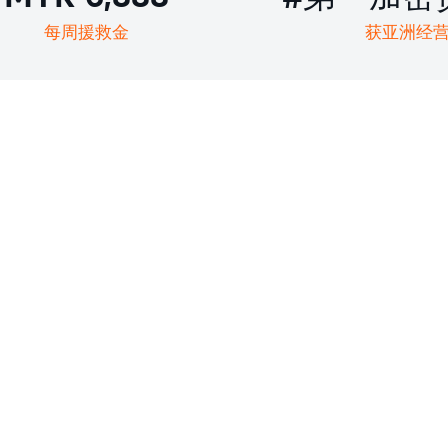
每周援救金
获亚洲经
信息
育博彩
关于我们
子竞技
VIP
人娱乐
排行榜
虎机