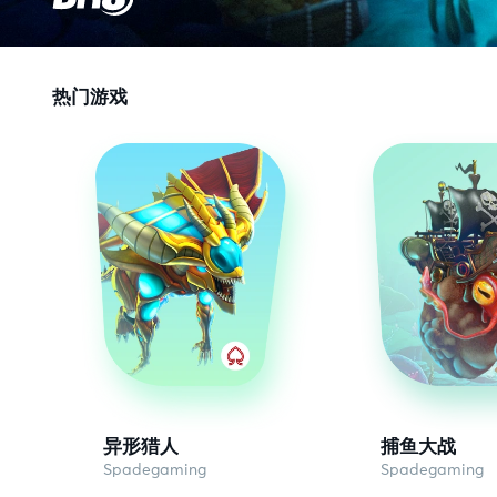
热门游戏
异形猎人
捕鱼大战
Spadegaming
Spadegaming