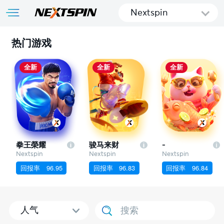
Nextspin
热门游戏
全新
全新
全新
拳王榮耀
骏马来财
-
Nextspin
Nextspin
Nextspin
回报率
96.95
回报率
96.83
回报率
96.84
人气