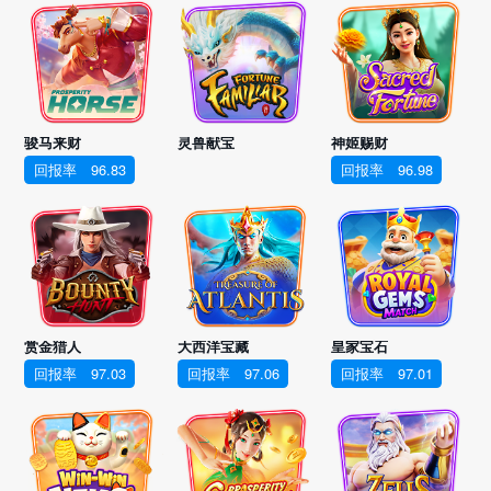
骏马来财
灵兽献宝
神姬赐财
回报率
96.83
回报率
96.98
赏金猎人
大西洋宝藏
皇家宝石
回报率
97.03
回报率
97.06
回报率
97.01