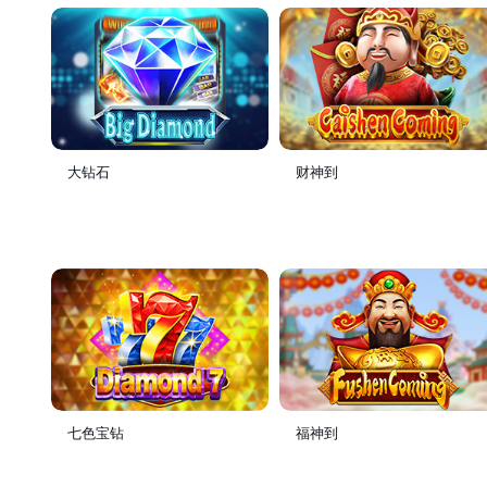
大钻石
财神到
七色宝钻
福神到