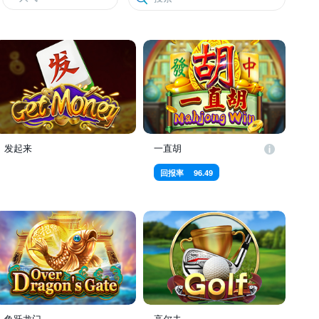
发起来
一直胡
回报率
96.49