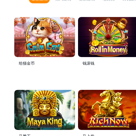
给猫金币
钱滚钱