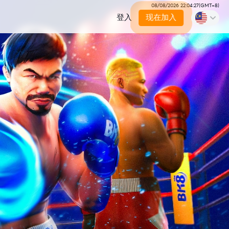
08/08/2026 22:04:30
(
GMT+8
)
登入
现在加入