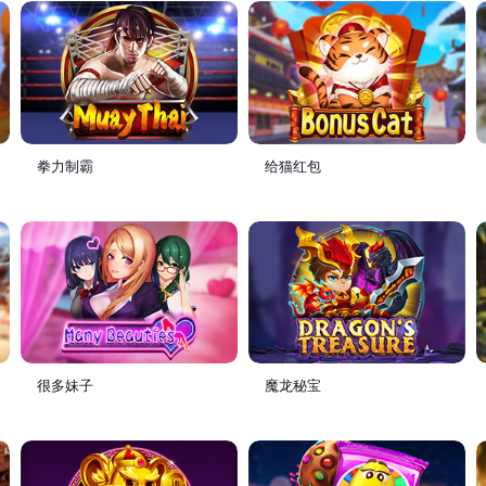
拳力制霸
给猫红包
很多妹子
魔龙秘宝