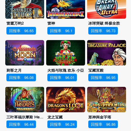
雷霆万钧2
雷神
冰球突破 终极全胜
回报率
96.65
回报率
96.1
回报率
96.73
刺客之月
宝藏宫殿
火焰与玫瑰 欢乐 小亞
回报率
96.08
回报率
96.95
回报率
96.01
三叶草福尔摩斯 Megaways™
龙之宝藏
眾神與金字塔
回报率
96.44
回报率
96.24
回报率
96.86