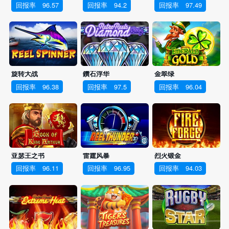
回报率
96.57
回报率
94.2
回报率
97.49
旋转大战
鑽石浮华
金翠绿
回报率
96.38
回报率
97.5
回报率
96.04
亚瑟王之书
雷霆风暴
烈火锻金
回报率
96.11
回报率
96.95
回报率
94.03