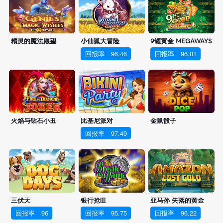
精灵的魔法愿望
小仙狐大冒险
9罐黄金 MEGAWAYS
回报率
96.46
回报率
96.01
火焰与钻石小丑
比基尼派对
金鼠骰子
回报率
97.49
银行抢匪
三伏天
亚马孙 失落的黄金
回报率
95.75
回报率
96
回报率
96.22