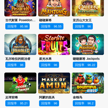
古代财富 Poseidon Megaways™
亚历山大女王
碰碰麻将
回报率
95.98
回报率
96
回报率
96.55
瓦尔哈拉的统治者
星光水果
碰碰麻将 Jackpots
回报率
96
回报率
96
回报率
96.22
足球前锋
阿蒙的面具
金钱鸟
回报率
95.21
回报率
96
回报率
96.2