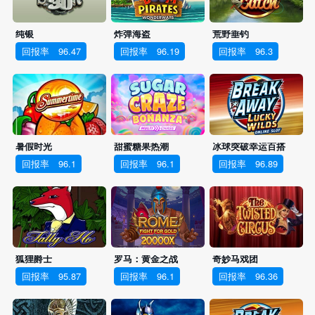
纯银
炸弹海盗
荒野垂钓
回报率
96.47
回报率
96.19
回报率
96.3
暑假时光
甜蜜糖果热潮
冰球突破幸运百搭
回报率
96.1
回报率
96.1
回报率
96.89
狐狸爵士
罗马：黄金之战
奇妙马戏团
回报率
95.87
回报率
96.1
回报率
96.36