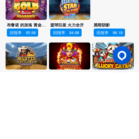
布鲁诺 的加洛 黄金 Megaways
篮球巨星 火力全开
黑暗阴影
回报率
95.98
回报率
94.68
回报率
96.18
歹徒通缉令
火焰与玫瑰小丑
快乐招财猫
回报率
96.41
回报率
96.01
回报率
96.46
极度野火奖金
108好汉
鬼狩加強版
回报率
96.18
回报率
96.56
回报率
97.3