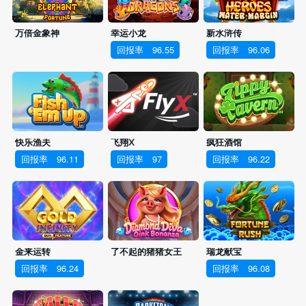
万倍金象神
幸运小龙
新水浒传
回报率
96.55
回报率
96.06
快乐渔夫
飞翔X
疯狂酒馆
回报率
96.11
回报率
97
回报率
96.22
金来运转
了不起的猪猪女王
瑞龙献宝
回报率
96.24
回报率
96.08