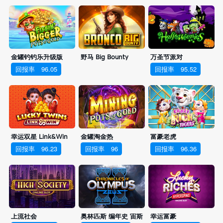
金罐钓钓乐升级版
野马 Big Bounty
万圣节派对
回报率
96.05
回报率
95.52
幸运双星 Link&Win
金罐淘金热
富豪老虎
回报率
96.23
回报率
96
回报率
96.36
上流社会
奥林匹斯 编年史 宙斯
幸运富豪