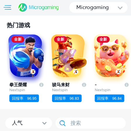
Microgaming
热门游戏
全新
全新
全新
拳王榮耀
骏马来财
-
Nextspin
Nextspin
Nextspin
回报率
96.95
回报率
96.83
回报率
96.84
人气