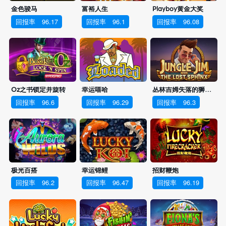
金色骏马
富裕人生
Playboy黄金大奖
回报率
96.17
回报率
96.1
回报率
96.08
Oz之书锁定并旋转
幸运嘻哈
丛林吉姆失落的狮身人面像
回报率
96.6
回报率
96.29
回报率
96.3
极光百搭
幸运锦鲤
招财鞭炮
回报率
96.2
回报率
96.47
回报率
96.19