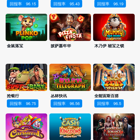
回报率
96.15
回报率
95.43
回报率
96.19
金鼠落宝
披萨嘉年华
木乃伊 秘宝之锁
抢银行
丛林快讯
全能宙斯百搭
回报率
96.75
回报率
96.56
回报率
96.5